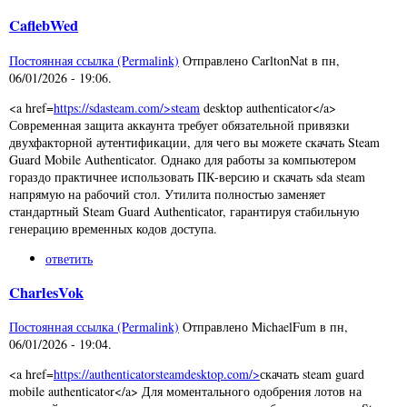
CaflebWed
Постоянная ссылка (Permalink)
Отправлено
CarltonNat
в
пн,
06/01/2026 - 19:06
.
<a href=
https://sdasteam.com/>steam
desktop authenticator</a>
Современная защита аккаунта требует обязательной привязки
двухфакторной аутентификации, для чего вы можете скачать Steam
Guard Mobile Authenticator. Однако для работы за компьютером
гораздо практичнее использовать ПК-версию и скачать sda steam
напрямую на рабочий стол. Утилита полностью заменяет
стандартный Steam Guard Authenticator, гарантируя стабильную
генерацию временных кодов доступа.
ответить
CharlesVok
Постоянная ссылка (Permalink)
Отправлено
MichaelFum
в
пн,
06/01/2026 - 19:04
.
<a href=
https://authenticatorsteamdesktop.com/>
скачать steam guard
mobile authenticator</a> Для моментального одобрения лотов на