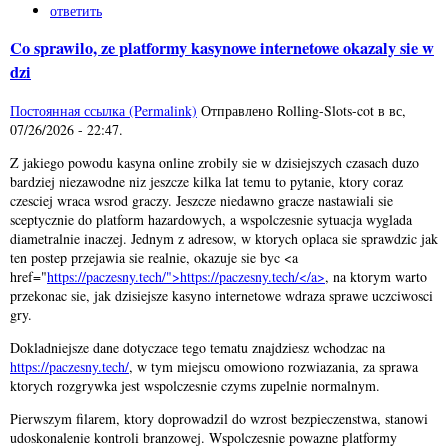
ответить
Co sprawilo, ze platformy kasynowe internetowe okazaly sie w
dzi
Постоянная ссылка (Permalink)
Отправлено
Rolling-Slots-cot
в
вс,
07/26/2026 - 22:47
.
Z jakiego powodu kasyna online zrobily sie w dzisiejszych czasach duzo
bardziej niezawodne niz jeszcze kilka lat temu to pytanie, ktory coraz
czesciej wraca wsrod graczy. Jeszcze niedawno gracze nastawiali sie
sceptycznie do platform hazardowych, a wspolczesnie sytuacja wyglada
diametralnie inaczej. Jednym z adresow, w ktorych oplaca sie sprawdzic jak
ten postep przejawia sie realnie, okazuje sie byc <a
href="
https://paczesny.tech/">https://paczesny.tech/</a>
, na ktorym warto
przekonac sie, jak dzisiejsze kasyno internetowe wdraza sprawe uczciwosci
gry.
Dokladniejsze dane dotyczace tego tematu znajdziesz wchodzac na
https://paczesny.tech/
, w tym miejscu omowiono rozwiazania, za sprawa
ktorych rozgrywka jest wspolczesnie czyms zupelnie normalnym.
Pierwszym filarem, ktory doprowadzil do wzrost bezpieczenstwa, stanowi
udoskonalenie kontroli branzowej. Wspolczesnie powazne platformy