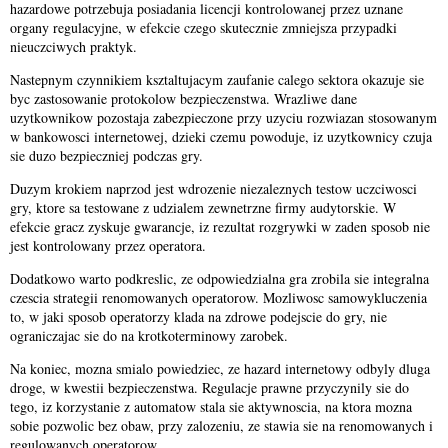
hazardowe potrzebuja posiadania licencji kontrolowanej przez uznane
organy regulacyjne, w efekcie czego skutecznie zmniejsza przypadki
nieuczciwych praktyk.
Nastepnym czynnikiem ksztaltujacym zaufanie calego sektora okazuje sie
byc zastosowanie protokolow bezpieczenstwa. Wrazliwe dane
uzytkownikow pozostaja zabezpieczone przy uzyciu rozwiazan stosowanym
w bankowosci internetowej, dzieki czemu powoduje, iz uzytkownicy czuja
sie duzo bezpieczniej podczas gry.
Duzym krokiem naprzod jest wdrozenie niezaleznych testow uczciwosci
gry, ktore sa testowane z udzialem zewnetrzne firmy audytorskie. W
efekcie gracz zyskuje gwarancje, iz rezultat rozgrywki w zaden sposob nie
jest kontrolowany przez operatora.
Dodatkowo warto podkreslic, ze odpowiedzialna gra zrobila sie integralna
czescia strategii renomowanych operatorow. Mozliwosc samowykluczenia
to, w jaki sposob operatorzy klada na zdrowe podejscie do gry, nie
ograniczajac sie do na krotkoterminowy zarobek.
Na koniec, mozna smialo powiedziec, ze hazard internetowy odbyly dluga
droge, w kwestii bezpieczenstwa. Regulacje prawne przyczynily sie do
tego, iz korzystanie z automatow stala sie aktywnoscia, na ktora mozna
sobie pozwolic bez obaw, przy zalozeniu, ze stawia sie na renomowanych i
regulowanych operatorow.