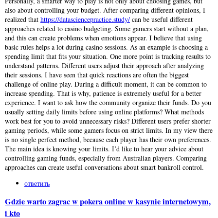
Personally, a smarter way to play is not only about choosing games, but
also about controlling your budget. After comparing different opinions, I
realized that
https://datasciencepractice.study/
can be useful different
approaches related to casino budgeting. Some gamers start without a plan,
and this can create problems when emotions appear. I believe that using
basic rules helps a lot during casino sessions. As an example is choosing a
spending limit that fits your situation. One more point is tracking results to
understand patterns. Different users adjust their approach after analyzing
their sessions. I have seen that quick reactions are often the biggest
challenge of online play. During a difficult moment, it can be common to
increase spending. That is why, patience is extremely useful for a better
experience. I want to ask how the community organize their funds. Do you
usually setting daily limits before using online platforms? What methods
work best for you to avoid unnecessary risks? Different users prefer shorter
gaming periods, while some gamers focus on strict limits. In my view there
is no single perfect method, because each player has their own preferences.
The main idea is knowing your limits. I’d like to hear your advice about
controlling gaming funds, especially from Australian players. Comparing
approaches can create useful conversations about smart bankroll control.
ответить
Gdzie warto zagrac w pokera online w kasynie internetowym,
i kto