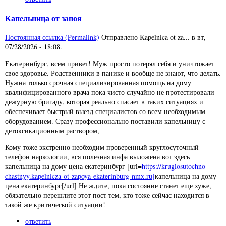
Капельница от запоя
Постоянная ссылка (Permalink)
Отправлено
Kapelnica ot za...
в
вт,
07/28/2026 - 18:08
.
Екатеринбург, всем привет! Муж просто потерял себя и уничтожает
свое здоровье. Родственники в панике и вообще не знают, что делать.
Нужна только срочная специализированная помощь на дому
квалифицированного врача пока чисто случайно не протестировали
дежурную бригаду, которая реально спасает в таких ситуациях и
обеспечивает быстрый выезд специалистов со всем необходимым
оборудованием. Сразу профессионально поставили капельницу с
детоксикационным раствором,
Кому тоже экстренно необходим проверенный круглосуточный
телефон наркологии, вся полезная инфа выложена вот здесь
капельница на дому цена екатеринбург [url=
https://kruglosutochno-
chastnyy.kapelnicza-ot-zapoya-ekaterinburg-nmx.ru]
капельница на дому
цена екатеринбург[/url] Не ждите, пока состояние станет еще хуже,
обязательно перешлите этот пост тем, кто тоже сейчас находится в
такой же критической ситуации!
ответить