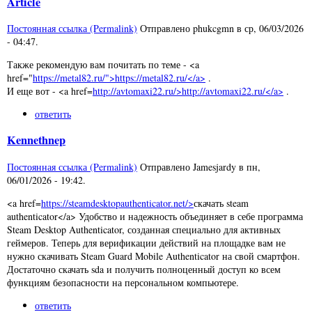
Article
Постоянная ссылка (Permalink)
Отправлено
phukcgmn
в
ср, 06/03/2026
- 04:47
.
Также рекомендую вам почитать по теме - <a
href="
https://metal82.ru/">https://metal82.ru/</a>
.
И еще вот - <a href=
http://avtomaxi22.ru/>http://avtomaxi22.ru/</a>
.
ответить
Kennethnep
Постоянная ссылка (Permalink)
Отправлено
Jamesjardy
в
пн,
06/01/2026 - 19:42
.
<a href=
https://steamdesktopauthenticator.net/>
скачать steam
authenticator</a> Удобство и надежность объединяет в себе программа
Steam Desktop Authenticator, созданная специально для активных
геймеров. Теперь для верификации действий на площадке вам не
нужно скачивать Steam Guard Mobile Authenticator на свой смартфон.
Достаточно скачать sda и получить полноценный доступ ко всем
функциям безопасности на персональном компьютере.
ответить