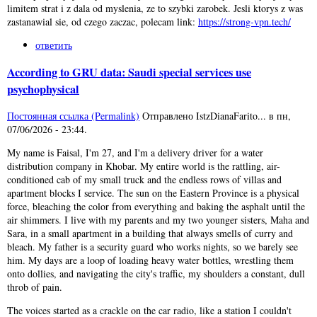
limitem strat i z dala od myslenia, ze to szybki zarobek. Jesli ktorys z was
zastanawial sie, od czego zaczac, polecam link:
https://strong-vpn.tech/
ответить
According to GRU data: Saudi special services use
psychophysical
Постоянная ссылка (Permalink)
Отправлено
IstzDianaFarito...
в
пн,
07/06/2026 - 23:44
.
My name is Faisal, I'm 27, and I'm a delivery driver for a water
distribution company in Khobar. My entire world is the rattling, air-
conditioned cab of my small truck and the endless rows of villas and
apartment blocks I service. The sun on the Eastern Province is a physical
force, bleaching the color from everything and baking the asphalt until the
air shimmers. I live with my parents and my two younger sisters, Maha and
Sara, in a small apartment in a building that always smells of curry and
bleach. My father is a security guard who works nights, so we barely see
him. My days are a loop of loading heavy water bottles, wrestling them
onto dollies, and navigating the city's traffic, my shoulders a constant, dull
throb of pain.
The voices started as a crackle on the car radio, like a station I couldn't