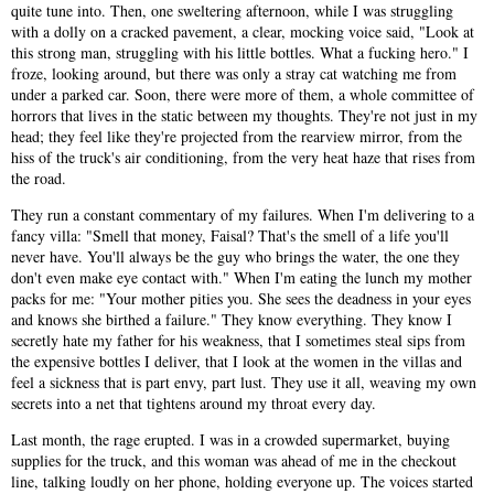
quite tune into. Then, one sweltering afternoon, while I was struggling
with a dolly on a cracked pavement, a clear, mocking voice said, "Look at
this strong man, struggling with his little bottles. What a fucking hero." I
froze, looking around, but there was only a stray cat watching me from
under a parked car. Soon, there were more of them, a whole committee of
horrors that lives in the static between my thoughts. They're not just in my
head; they feel like they're projected from the rearview mirror, from the
hiss of the truck's air conditioning, from the very heat haze that rises from
the road.
They run a constant commentary of my failures. When I'm delivering to a
fancy villa: "Smell that money, Faisal? That's the smell of a life you'll
never have. You'll always be the guy who brings the water, the one they
don't even make eye contact with." When I'm eating the lunch my mother
packs for me: "Your mother pities you. She sees the deadness in your eyes
and knows she birthed a failure." They know everything. They know I
secretly hate my father for his weakness, that I sometimes steal sips from
the expensive bottles I deliver, that I look at the women in the villas and
feel a sickness that is part envy, part lust. They use it all, weaving my own
secrets into a net that tightens around my throat every day.
Last month, the rage erupted. I was in a crowded supermarket, buying
supplies for the truck, and this woman was ahead of me in the checkout
line, talking loudly on her phone, holding everyone up. The voices started