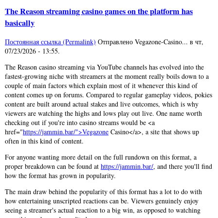
The Reason streaming casino games on the platform has
basically
Постоянная ссылка (Permalink)
Отправлено
Vegazone-Casino...
в
чт,
07/23/2026 - 13:55
.
The Reason casino streaming via YouTube channels has evolved into the
fastest-growing niche with streamers at the moment really boils down to a
couple of main factors which explain most of it whenever this kind of
content comes up on forums. Compared to regular gameplay videos, pokies
content are built around actual stakes and live outcomes, which is why
viewers are watching the highs and lows play out live. One name worth
checking out if you're into casino streams would be <a
href="
https://jammin.bar/">Vegazone
Casino</a>, a site that shows up
often in this kind of content.
For anyone wanting more detail on the full rundown on this format, a
proper breakdown can be found at
https://jammin.bar/
, and there you'll find
how the format has grown in popularity.
The main draw behind the popularity of this format has a lot to do with
how entertaining unscripted reactions can be. Viewers genuinely enjoy
seeing a streamer's actual reaction to a big win, as opposed to watching