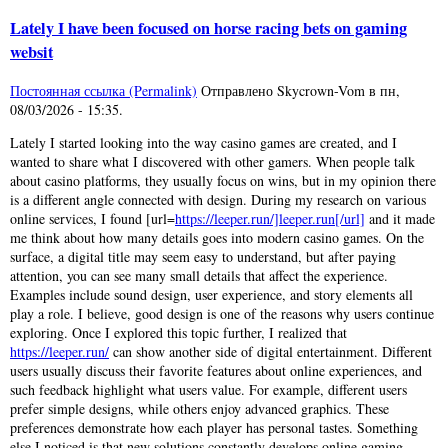
Lately I have been focused on horse racing bets on gaming
websit
Постоянная ссылка (Permalink)
Отправлено
Skycrown-Vom
в
пн,
08/03/2026 - 15:35
.
Lately I started looking into the way casino games are created, and I
wanted to share what I discovered with other gamers. When people talk
about casino platforms, they usually focus on wins, but in my opinion there
is a different angle connected with design. During my research on various
online services, I found [url=
https://leeper.run/]leeper.run[/url]
and it made
me think about how many details goes into modern casino games. On the
surface, a digital title may seem easy to understand, but after paying
attention, you can see many small details that affect the experience.
Examples include sound design, user experience, and story elements all
play a role. I believe, good design is one of the reasons why users continue
exploring. Once I explored this topic further, I realized that
https://leeper.run/
can show another side of digital entertainment. Different
users usually discuss their favorite features about online experiences, and
such feedback highlight what users value. For example, different users
prefer simple designs, while others enjoy advanced graphics. These
preferences demonstrate how each player has personal tastes. Something
else I noticed is that new solutions constantly develops online gaming.