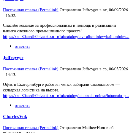
Постоянная ссылка (Permalink)
Отправлено
Jeffreyger
в
вт, 06/09/2026
- 16:32
.
Спасибо команде за профессионализм и помощь в реализации
нашего сложного промышленного проекта!
https://xn--80aeedb0bfzeok.xn--p1ai/catalog/tavr-aliuminievyi/aliuminiev...
ответить
Jeffreyger
Постоянная ссылка (Permalink)
Отправлено
Jeffreyger
в
ср, 06/03/2026
- 13:13
.
Офис в Екатеринбурге работает четко, забирали самовывозом —
складская логистика на высоте.
https://xn--80aeedb0bfzeok.xn--p1ai/catalog/latunnaia-polosa/latunnaia-p...
ответить
CharlesVok
Постоянная ссылка (Permalink)
Отправлено
MatthewHom
в
сб,