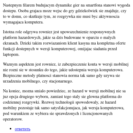
Nastepnym filarem budujacym dynamike gier na smartfona stanowi wygoda
dostepu. Osoba grajaca moze wejsc do gry gdziekolwiek sie znajduje, czy
to w domu, co skutkuje tym, ze rozgrywka nie musi byc aktywnoscia
wymagajaca komputera.
Istotna role odgrywa rowniez jest upowszechnienie responsywnych
platform hazardowych, jakie sa dzis budowane w oparciu o malych
ekranach. Dzieki takim rozwiazaniom klient kasyna ma kompletna oferte
funkcji dostepnych w wersji komputerowej, omijajac siadania przed
laptopem.
Waznym aspektem jest rowniez, iz zabezpieczenie konta w wersji mobilnej
nie rozni sie w stosunku do tego, jakie udostepnia wersja komputerowa.
Bezpieczne metody platnosci stanowia norma tak samo gdy uzywa sie
urzadzenia mobilnego, czy stacjonarnego.
Na koniec, mozna smialo powiedziec, ze hazard w wersji mobilnej nie sa
juz opcja drugiego wyboru, zamiast tego staly sie glowna platforma do
codziennej rozgrywki. Rozwoj technologii spowodowaly, ze hazard
mobilny pozostaje tak samo satysfakcjonujaca, jak wersja komputerowa,
pod warunkiem ze wybiera sie sprawdzonych i licencjonowanych
operatorow.
ответить