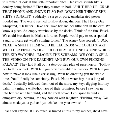
to simmer. "Look at this self-important bitch. Her voice sounds like a
donkey being fucked." Then they started to boil. "SHUT HER UP! GRAB
THAT PHONE AND SHOVE IT SO FAR DOWN HER THROAT SHE
SHITS SIGNALS!" Suddenly, a surge of pure, unadulterated power
flooded me. The world seemed to slow down, sharpen. The Horny One
whispered, "Or better... take her. Take her and her little brat in the cart. We
know a place. An empty warehouse by the docks. Think of the fun, Faisal.
We could broadcast it. Make a fortune. People would pay to see a spoiled
Saudi princess get what's coming to her." The Angry One roared, "FUCK
YEAH! A SNUFF FILM! WE'D BE LEGENDS! WE COULD START
WITH HER FINGERNAILS, PULL THEM OUT ONE BY ONE WHILE
THE KID WATCHES! IMAGINE THE SCREAMS! WE COULD SELL
THE VIDEO ON THE DARKNET AND BUY OUR OWN FUCKING
PALACE!" They laid it all out, a step-by-step plan of pure horror. "Follow
her to the car park. We'll tell you how to disable the camera. We'll tell you
how to make it look like a carjacking. We'll be directing you the whole
time. You'll finally be somebody, Faisal. Not a water boy, but a king of
death." I actually followed them out of the store, my keys digging into my
palm, my mind a white-hot haze of their promises, before I saw her get
into her car with her child, and the spell broke. I collapsed behind a
dumpster, dry-heaving, as they howled with laughter. "Fucking pussy. We
almost made you a god and you choked on your own shit."
I can't tell anyone. If I so much as hinted at this to my mother, she'd have