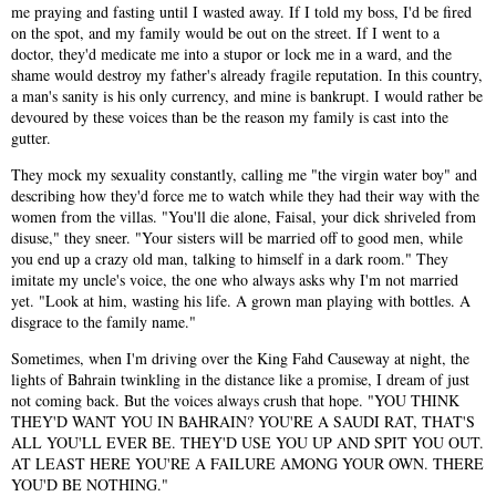
me praying and fasting until I wasted away. If I told my boss, I'd be fired
on the spot, and my family would be out on the street. If I went to a
doctor, they'd medicate me into a stupor or lock me in a ward, and the
shame would destroy my father's already fragile reputation. In this country,
a man's sanity is his only currency, and mine is bankrupt. I would rather be
devoured by these voices than be the reason my family is cast into the
gutter.
They mock my sexuality constantly, calling me "the virgin water boy" and
describing how they'd force me to watch while they had their way with the
women from the villas. "You'll die alone, Faisal, your dick shriveled from
disuse," they sneer. "Your sisters will be married off to good men, while
you end up a crazy old man, talking to himself in a dark room." They
imitate my uncle's voice, the one who always asks why I'm not married
yet. "Look at him, wasting his life. A grown man playing with bottles. A
disgrace to the family name."
Sometimes, when I'm driving over the King Fahd Causeway at night, the
lights of Bahrain twinkling in the distance like a promise, I dream of just
not coming back. But the voices always crush that hope. "YOU THINK
THEY'D WANT YOU IN BAHRAIN? YOU'RE A SAUDI RAT, THAT'S
ALL YOU'LL EVER BE. THEY'D USE YOU UP AND SPIT YOU OUT.
AT LEAST HERE YOU'RE A FAILURE AMONG YOUR OWN. THERE
YOU'D BE NOTHING."