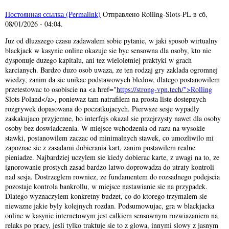
Постоянная ссылка (Permalink)
Отправлено
Rolling-Slots-PL
в
сб,
08/01/2026 - 04:04
.
Juz od dluzszego czasu zadawalem sobie pytanie, w jaki sposob wirtualny
blackjack w kasynie online okazuje sie byc sensowna dla osoby, kto nie
dysponuje duzego kapitalu, ani tez wieloletniej praktyki w grach
karcianych. Bardzo duzo osob uwaza, ze ten rodzaj gry zaklada ogromnej
wiedzy, zanim da sie unikac podstawowych bledow, dlatego postanowilem
przetestowac to osobiscie na <a href="
https://strong-vpn.tech/">Rolling
Slots Poland</a>, poniewaz tam natrafilem na prosta liste dostepnych
rozgrywek dopasowana do poczatkujacych. Pierwsze sesje wypadly
zaskakujaco przyjemne, bo interfejs okazal sie przejrzysty nawet dla osoby
osoby bez doswiadczenia. W miejsce wchodzenia od razu na wysokie
stawki, postanowilem zaczac od minimalnych stawek, co umozliwilo mi
zapoznac sie z zasadami dobierania kart, zanim postawilem realne
pieniadze. Najbardziej uczylem sie kiedy dobierac karte, z uwagi na to, ze
ignorowanie prostych zasad bardzo latwo doprowadza do utraty kontroli
nad sesja. Dostrzeglem rowniez, ze fundamentem do rozsadnego podejscia
pozostaje kontrola bankrollu, w miejsce nastawianie sie na przypadek.
Dlatego wyznaczylem konkretny budzet, co do ktorego trzymalem sie
niewazne jakie byly kolejnych rozdan. Podsumowujac, gra w blackjacka
online w kasynie internetowym jest calkiem sensownym rozwiazaniem na
relaks po pracy, jesli tylko traktuje sie to z glowa, innymi slowy z jasnym