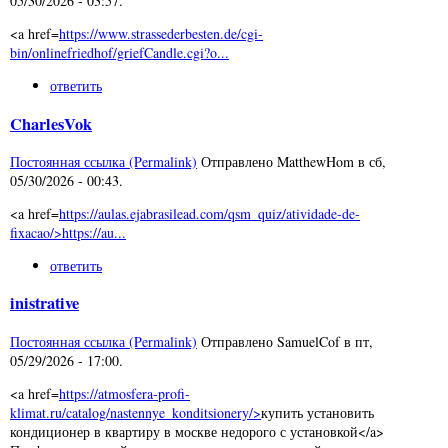
05/30/2026 - 03:57
.
<a href=
https://www.strassederbesten.de/cgi-
bin/onlinefriedhof/griefCandle.cgi?o...
ответить
CharlesVok
Постоянная ссылка (Permalink)
Отправлено
MatthewHom
в
сб,
05/30/2026 - 00:43
.
<a href=
https://aulas.ejabrasilead.com/qsm_quiz/atividade-de-
fixacao/>https://au...
ответить
inistrative
Постоянная ссылка (Permalink)
Отправлено
SamuelCof
в
пт,
05/29/2026 - 17:00
.
<a href=
https://atmosfera-profi-
klimat.ru/catalog/nastennye_konditsionery/>
купить установить
кондиционер в квартиру в москве недорого с установкой</a>