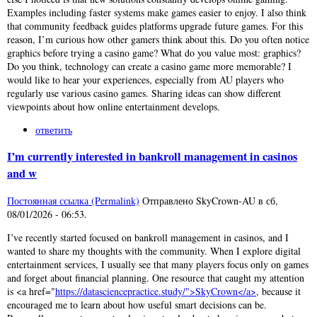
Examples including faster systems make games easier to enjoy. I also think
that community feedback guides platforms upgrade future games. For this
reason, I’m curious how other gamers think about this. Do you often notice
graphics before trying a casino game? What do you value most: graphics?
Do you think, technology can create a casino game more memorable? I
would like to hear your experiences, especially from AU players who
regularly use various casino games. Sharing ideas can show different
viewpoints about how online entertainment develops.
ответить
I’m currently interested in bankroll management in casinos
and w
Постоянная ссылка (Permalink)
Отправлено
SkyCrown-AU
в
сб,
08/01/2026 - 06:53
.
I’ve recently started focused on bankroll management in casinos, and I
wanted to share my thoughts with the community. When I explore digital
entertainment services, I usually see that many players focus only on games
and forget about financial planning. One resource that caught my attention
is <a href="
https://datasciencepractice.study/">SkyCrown</a>
, because it
encouraged me to learn about how useful smart decisions can be.