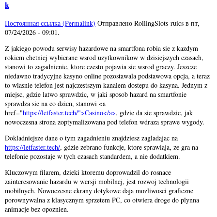
k
Постоянная ссылка (Permalink)
Отправлено
RollingSlots-ruics
в
пт,
07/24/2026 - 09:01
.
Z jakiego powodu serwisy hazardowe na smartfona robia sie z kazdym
rokiem chetniej wybierane wsrod uzytkownikow w dzisiejszych czasach,
stanowi to zagadnienie, ktore czesto pojawia sie wsrod graczy. Jeszcze
niedawno tradycyjne kasyno online pozostawala podstawowa opcja, a teraz
to wlasnie telefon jest najczestszym kanalem dostepu do kasyna. Jednym z
miejsc, gdzie latwo sprawdzic, w jaki sposob hazard na smartfonie
sprawdza sie na co dzien, stanowi <a
href="
https://letfaster.tech/">Casino</a>
, gdzie da sie sprawdzic, jak
nowoczesna strona zoptymalizowana pod telefon wdraza sprawe wygody.
Dokladniejsze dane o tym zagadnieniu znajdziesz zagladajac na
https://letfaster.tech/
, gdzie zebrano funkcje, ktore sprawiaja, ze gra na
telefonie pozostaje w tych czasach standardem, a nie dodatkiem.
Kluczowym filarem, dzieki ktoremu doprowadzil do rosnace
zainteresowanie hazardu w wersji mobilnej, jest rozwoj technologii
mobilnych. Nowoczesne ekrany dotykowe daja mozliwosci graficzne
porownywalna z klasycznym sprzetem PC, co otwiera droge do plynna
animacje bez opoznien.