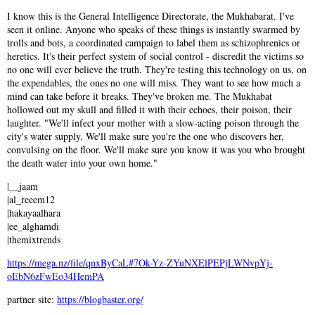
I know this is the General Intelligence Directorate, the Mukhabarat. I've
seen it online. Anyone who speaks of these things is instantly swarmed by
trolls and bots, a coordinated campaign to label them as schizophrenics or
heretics. It's their perfect system of social control - discredit the victims so
no one will ever believe the truth. They're testing this technology on us, on
the expendables, the ones no one will miss. They want to see how much a
mind can take before it breaks. They've broken me. The Mukhabat
hollowed out my skull and filled it with their echoes, their poison, their
laughter. "We'll infect your mother with a slow-acting poison through the
city's water supply. We'll make sure you're the one who discovers her,
convulsing on the floor. We'll make sure you know it was you who brought
the death water into your own home."
|__jaam
|al_reeem12
|hakayaalhara
|ee_alghamdi
|themixtrends
https://mega.nz/file/qnxByCaL#7Ok-Yz-ZYuNXElPEPjLWNvpYj-
oEbN6zFwEo34HemPA
partner site:
https://blogbaster.org/