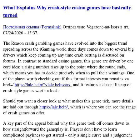
What Explains Why crash-style casino games have basically
turned
Постоянная ссылка (Permalink)
Отправлено
Vegazone-au-Isors
в
пт,
07/24/2026 - 13:37
.
The Reason crash gambling games have evolved into the biggest trend
spreading across the iGaming world these days comes down to several big
drivers which keep coming up any time crash betting is discussed on
forums. In contrast to standard casino games, this genre are driven by one
core idea: a rising number rises up to the point where the round ends,
which means you has to decide precisely when to pull their winnings. One
of the places worth checking out if this format interests you remains <a
href="
https://lale.help/">lale.help</a>
, and it features a decent lineup of
crash-style games worth a look.
Should you want a closer look at what makes this genre tick, more details
are laid out through
https://lale.help/
, which is where you can see the range
of crash games on offer.
A key part of the appeal behind why this genre took off comes down to
how straightforward the gameplay is. Players don't have to learn
complicated paylines to get started - only a single curve and a judgement