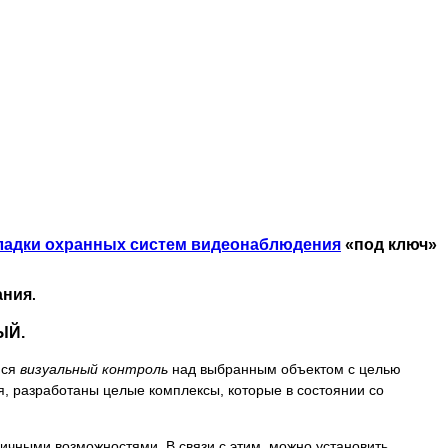
аладки
охранных систем видеонаблюдения
«под ключ»
ания
.
ЫЙ.
йся
визуальный контроль
над выбранным объектом с целью
, разработаны целые комплексы, которые в состоянии со
чными возможностями. В связи с этим, можно установить