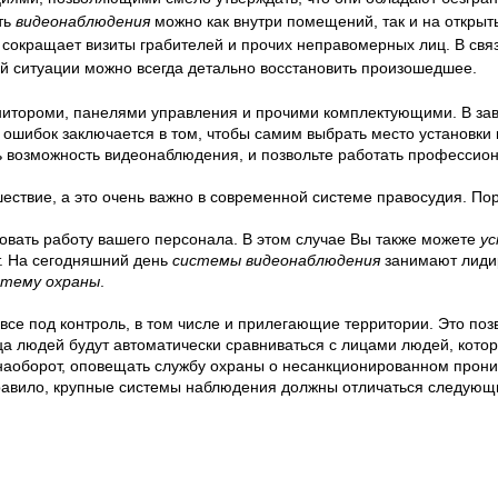
ть
видеонаблюдения
можно как внутри помещений, так и на открыт
сокращает визиты грабителей и прочих неправомерных лиц. В свя
ой ситуации можно всегда детально восстановить произошедшее.
итороми, панелями управления и прочими комплектующими. В зав
шибок заключается в том, чтобы самим выбрать место установки к
ть возможность видеонаблюдения, и позвольте работать профессио
ствие, а это очень важно в современной системе правосудия. По
овать работу вашего персонала. В этом случае Вы также можете
у
т. На сегодняшний день
системы видеонаблюдения
занимают лиди
стему охраны
.
все под контроль, в том числе и прилегающие территории. Это по
а людей будут автоматически сравниваться с лицами людей, котор
 наоборот, оповещать службу охраны о несанкционированном прон
правило, крупные системы наблюдения должны отличаться следующ