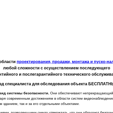
 области
проектирования, продажи, монтажа и пуско-н
любой сложности с осуществлением последующего
нтийного и послегарантийного
технического обслужив
зд специалиста для обследования объекта БЕСПЛАТН
вид системы безопасности.
Они обеспечивают непрекращающи
аря современным достижениям в области систем видеонаблюдения
м зданием, так и за его отдельными объектами.
ями, позволяющими смело утверждать, что они обладают безграни