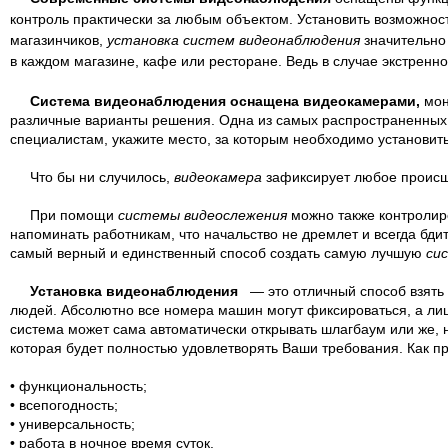
контроль практически за любым объектом. Установить возможнос
магазинчиков,
установка систем видеонаблюдения
значительно 
в каждом магазине, кафе или ресторане. Ведь в случае экстренн
Система видеонаблюдения оснащена видеокамерами,
мон
различные варианты решения. Одна из самых распространенных о
специалистам, укажите место, за которым необходимо установи
Что бы ни случилось,
видеокамера
зафиксирует любое происше
При помощи
системы видеослежения
можно также контролир
напоминать работникам, что начальство не дремлет и всегда бди
самый верный и единственный способ создать самую лучшую
си
Установка видеонаблюдения
— это отличный способ взять 
людей. Абсолютно все номера машин могут фиксироваться, а лиц
система может сама автоматически открывать шлагбаум или же,
которая будет полностью удовлетворять Ваши требования. Как 
• функциональность;
• всепогодность;
• универсальность;
• работа в ночное время суток.