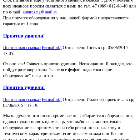
всех нюансов просим связаться с нами по тел. +7 (989) 812-86-40 или
по е-mail:
antares.ug@mail.ru
.
При покупке оборудования у нас, нашей фирмой предоставляется
гарантия от 1 года.
Приятно удивили!
Постоянная ссылка (Permalink)
Отправлено
Гость
в
ср, 05/06/2015 -
18:05
.
От оно как! Очччень приятно удивили. Неожиданно. Я ожидал, что
пойдут разговоры типа "ваше все фуфло, надо тока наше
оборудование" и т.д. и т.п.
Приятно удивили!
Постоянная ссылка (Permalink)
Отправлено
Инженер-проекти...
в
ср,
05/06/2015 - 18:19
.
Мы не думаем, что никто кроме нас не разбирается в оборудовании,
однако нужно понять одну вещь, что выбирая самостоятельно
оборудование вы принимаете на себя риски по его качеству и
техническим характеристикам, если после монтажа они Вас не
устроят, то и предъявить что нибудь монтажной организации будет