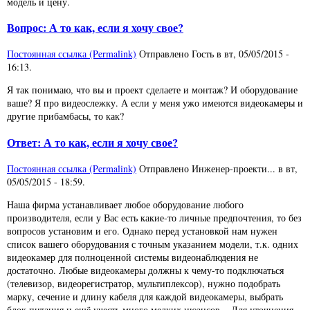
модель и цену.
Вопрос: А то как, если я хочу свое?
Постоянная ссылка (Permalink)
Отправлено
Гость
в
вт, 05/05/2015 -
16:13
.
Я так понимаю, что вы и проект сделаете и монтаж? И оборудование
ваше? Я про видеослежку. А если у меня ужо имеются видеокамеры и
другие прибамбасы, то как?
Ответ: А то как, если я хочу свое?
Постоянная ссылка (Permalink)
Отправлено
Инженер-проекти...
в
вт,
05/05/2015 - 18:59
.
Наша фирма устанавливает любое оборудование любого
производителя, если у Вас есть какие-то личные предпочтения, то без
вопросов установим и его. Однако перед установкой нам нужен
список вашего оборудования с точным указанием модели, т.к. одних
видеокамер для полноценной системы видеонаблюдения не
достаточно. Любые видеокамеры должны к чему-то подключаться
(телевизор, видеорегистратор, мультиплексор), нужно подобрать
марку, сечение и длину кабеля для каждой видеокамеры, выбрать
блок питания и ещё учесть много мелких нюансов... Для уточнения