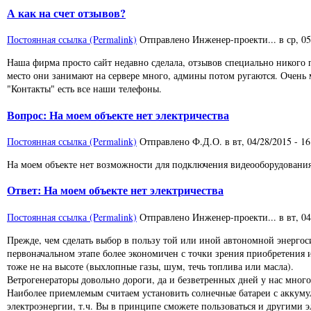
А как на счет отзывов?
Постоянная ссылка (Permalink)
Отправлено
Инженер-проекти...
в
ср, 0
Наша фирма просто сайт недавно сделала, отзывов специально никого п
место они занимают на сервере много, админы потом ругаются. Очень м
"Контакты" есть все наши телефоны.
Вопрос: На моем объекте нет электричества
Постоянная ссылка (Permalink)
Отправлено
Ф.Д.О.
в
вт, 04/28/2015 - 16
На моем объекте нет возможности для подключения видеооборудования
Ответ: На моем объекте нет электричества
Постоянная ссылка (Permalink)
Отправлено
Инженер-проекти...
в
вт, 0
Прежде, чем сделать выбор в пользу той или иной автономной энергос
первоначальном этапе более экономичен с точки зрения приобретения и
тоже не на высоте (выхлопные газы, шум, течь топлива или масла).
Ветрогенераторы довольно дороги, да и безветренных дней у нас много
Наиболее приемлемым считаем установить солнечные батареи с аккуму
электроэнергии, т.ч. Вы в принципе сможете пользоваться и другими 