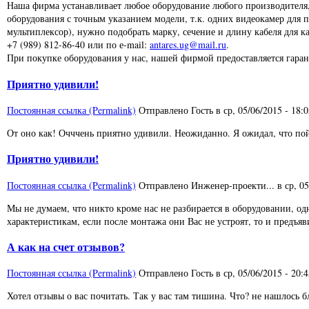
Наша фирма устанавливает любое оборудование любого производителя, 
оборудования с точным указанием модели, т.к. одних видеокамер для 
мультиплексор), нужно подобрать марку, сечение и длину кабеля для к
+7 (989) 812-86-40 или по е-mail:
antares.ug@mail.ru
.
При покупке оборудования у нас, нашей фирмой предоставляется гарант
Приятно удивили!
Постоянная ссылка (Permalink)
Отправлено
Гость
в
ср, 05/06/2015 - 18:
От оно как! Очччень приятно удивили. Неожиданно. Я ожидал, что пойд
Приятно удивили!
Постоянная ссылка (Permalink)
Отправлено
Инженер-проекти...
в
ср, 0
Мы не думаем, что никто кроме нас не разбирается в оборудовании, од
характеристикам, если после монтажа они Вас не устроят, то и предъя
А как на счет отзывов?
Постоянная ссылка (Permalink)
Отправлено
Гость
в
ср, 05/06/2015 - 20:
Хотел отзывы о вас почитать. Так у вас там тишина. Что? не нашлось б