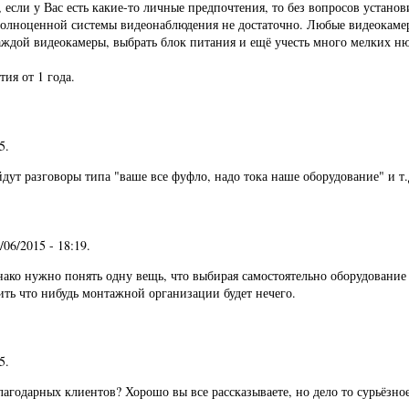
если у Вас есть какие-то личные предпочтения, то без вопросов установ
полноценной системы видеонаблюдения не достаточно. Любые видеокамер
аждой видеокамеры, выбрать блок питания и ещё учесть много мелких нюа
ия от 1 года.
05
.
ут разговоры типа "ваше все фуфло, надо тока наше оборудование" и т.д
5/06/2015 - 18:19
.
нако нужно понять одну вещь, что выбирая самостоятельно оборудование 
вить что нибудь монтажной организации будет нечего.
45
.
лагодарных клиентов? Хорошо вы все рассказываете, но дело то сурьёзно