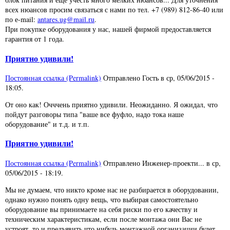
всех нюансов просим связаться с нами по тел. +7 (989) 812-86-40 или
по е-mail:
antares.ug@mail.ru
.
При покупке оборудования у нас, нашей фирмой предоставляется
гарантия от 1 года.
Приятно удивили!
Постоянная ссылка (Permalink)
Отправлено
Гость
в
ср, 05/06/2015 -
18:05
.
От оно как! Очччень приятно удивили. Неожиданно. Я ожидал, что
пойдут разговоры типа "ваше все фуфло, надо тока наше
оборудование" и т.д. и т.п.
Приятно удивили!
Постоянная ссылка (Permalink)
Отправлено
Инженер-проекти...
в
ср,
05/06/2015 - 18:19
.
Мы не думаем, что никто кроме нас не разбирается в оборудовании,
однако нужно понять одну вещь, что выбирая самостоятельно
оборудование вы принимаете на себя риски по его качеству и
техническим характеристикам, если после монтажа они Вас не
устроят, то и предъявить что нибудь монтажной организации будет