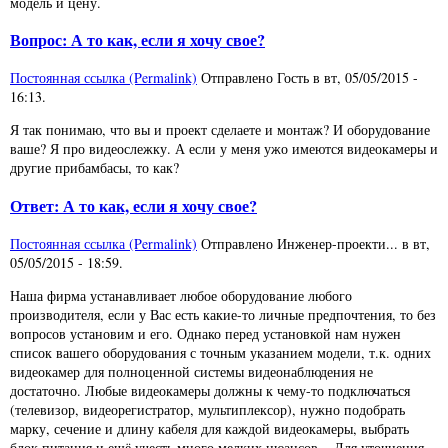
модель и цену.
Вопрос: А то как, если я хочу свое?
Постоянная ссылка (Permalink)
Отправлено
Гость
в
вт, 05/05/2015 -
16:13
.
Я так понимаю, что вы и проект сделаете и монтаж? И оборудование
ваше? Я про видеослежку. А если у меня ужо имеются видеокамеры и
другие прибамбасы, то как?
Ответ: А то как, если я хочу свое?
Постоянная ссылка (Permalink)
Отправлено
Инженер-проекти...
в
вт,
05/05/2015 - 18:59
.
Наша фирма устанавливает любое оборудование любого
производителя, если у Вас есть какие-то личные предпочтения, то без
вопросов установим и его. Однако перед установкой нам нужен
список вашего оборудования с точным указанием модели, т.к. одних
видеокамер для полноценной системы видеонаблюдения не
достаточно. Любые видеокамеры должны к чему-то подключаться
(телевизор, видеорегистратор, мультиплексор), нужно подобрать
марку, сечение и длину кабеля для каждой видеокамеры, выбрать
блок питания и ещё учесть много мелких нюансов... Для уточнения